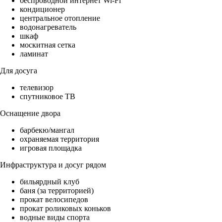
беспроводной интернет Wi-Fi
кондиционер
центральное отопление
водонагреватель
шкаф
москитная сетка
ламинат
Для досуга
телевизор
спутниковое ТВ
Оснащение двора
барбекю/мангал
охраняемая территория
игровая площадка
Инфраструктура и досуг рядом
бильярдный клуб
баня (за территорией)
прокат велосипедов
прокат роликовых коньков
водные виды спорта