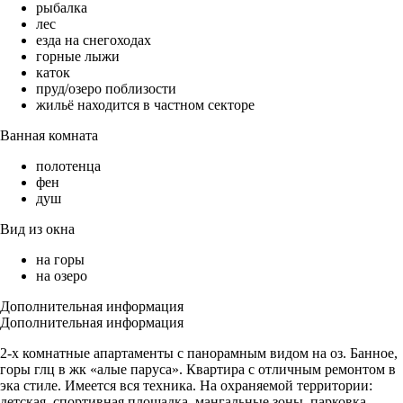
рыбалка
лес
езда на снегоходах
горные лыжи
каток
пруд/озеро поблизости
жильё находится в частном секторе
Ванная комната
полотенца
фен
душ
Вид из окна
на горы
на озеро
Дополнительная информация
Дополнительная информация
2-х комнатные апартаменты с панорамным видом на оз. Банное,
горы глц в жк «алые паруса». Квартира с отличным ремонтом в
эка стиле. Имеется вся техника. На охраняемой территории:
детская, спортивная площадка, мангальные зоны, парковка.