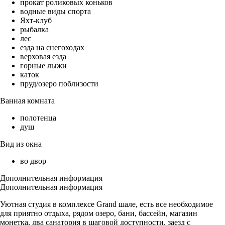
прокат роликовых коньков
водные виды спорта
Яхт-клуб
рыбалка
лес
езда на снегоходах
верховая езда
горные лыжи
каток
пруд/озеро поблизости
Ванная комната
полотенца
душ
Вид из окна
во двор
Дополнительная информация
Дополнительная информация
Уютная студия в комплексе Grand шале, есть все необходимое
для приятно отдыха, рядом озеро, бани, бассейн, магазин
монетка, два санатория в шаговой доступности, заезд с