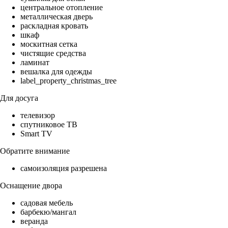
центральное отопление
металлическая дверь
раскладная кровать
шкаф
москитная сетка
чистящие средства
ламинат
вешалка для одежды
label_property_christmas_tree
Для досуга
телевизор
спутниковое ТВ
Smart TV
Обратите внимание
самоизоляция разрешена
Оснащение двора
садовая мебель
барбекю/мангал
веранда