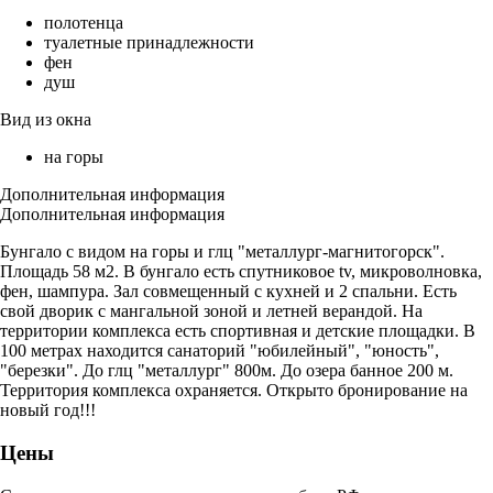
полотенца
туалетные принадлежности
фен
душ
Вид из окна
на горы
Дополнительная информация
Дополнительная информация
Бунгало с видом на горы и глц "металлург-магнитогорск".
Площадь 58 м2. В бунгало есть спутниковое tv, микроволновка,
фен, шампура. Зал совмещенный с кухней и 2 спальни. Есть
свой дворик с мангальной зоной и летней верандой. На
территории комплекса есть спортивная и детские площадки. В
100 метрах находится санаторий "юбилейный", "юность",
"березки". До глц "металлург" 800м. До озера банное 200 м.
Территория комплекса охраняется. Открыто бронирование на
новый год!!!
Цены