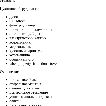
столовая.
Кухонное оборудование
духовка
СВЧ-печь
фильтр для воды
посуда и принадлежности
столовые приборы
электрический чайник
холодильник
морозильник
кухонный гарнитур
кофемашина
обеденный стол
label_property_induction_stove
Оснащение
постельное бельё
стиральная машина
сушилка для белья
центральное отопление
утюг с гладильной доской
балкон
раскладная кровать