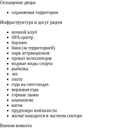
Оснащение двора
охраняемая территория
Инфраструктура и досуг рядом
ночной клуб
SPA-центр
боулинг
баня (за территорией)
парк аттракционов
прокат велосипедов
водные виды спорта
рыбалка
лес
охота
езда на снегоходах
верховая езда
горные лыжи
альпинизм
каток
пруд/озеро поблизости
жильё находится в частном секторе
Ванная комната