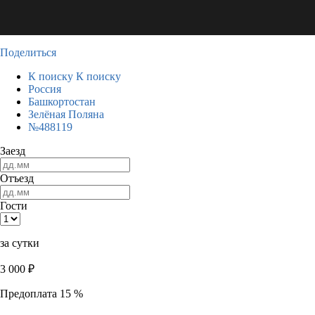
Поделиться
К поиску
К поиску
Россия
Башкортостан
Зелёная Поляна
№488119
Заезд
Отъезд
Гости
за сутки
3 000
₽
Предоплата 15 %