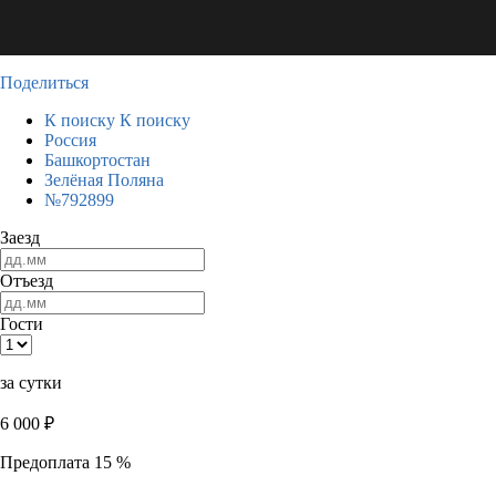
Поделиться
К поиску
К поиску
Россия
Башкортостан
Зелёная Поляна
№792899
Заезд
Отъезд
Гости
за сутки
6 000
₽
Предоплата 15 %