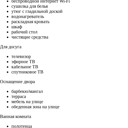
беспроводной интернет Wi-Fi
сушилка для белья
утюг с гладильной доской
водонагреватель
раскладная кровать
шкаф
рабочий стол
чистящие средства
Для досуга
телевизор
эфирное ТВ
кабельное ТВ
спутниковое ТВ
Оснащение двора
барбекю/мангал
терраса
мебель на улице
обеденная зона на улице
Ванная комната
полотенца