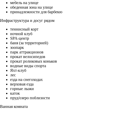
мебель на улице
обеденная зона на улице
принадлежности для барбекю
Инфраструктура и досуг рядом
теннисный корт
ночной клуб
SPA-центр
баня (за территорией)
зоопарк
парк аттракционов
прокат велосипедов
прокат роликовых коньков
водные виды спорта
Яхт-клуб
лес
езда на снегоходах
верховая езда
горные лыжи
каток
пруд/озеро поблизости
Ванная комната