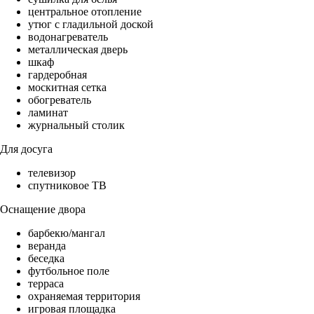
центральное отопление
утюг с гладильной доской
водонагреватель
металлическая дверь
шкаф
гардеробная
москитная сетка
обогреватель
ламинат
журнальный столик
Для досуга
телевизор
спутниковое ТВ
Оснащение двора
барбекю/мангал
веранда
беседка
футбольное поле
терраса
охраняемая территория
игровая площадка