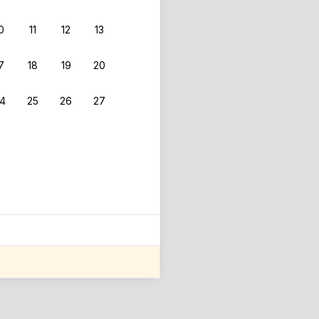
0
11
12
13
7
18
19
20
4
25
26
27
ле оценки проживания.