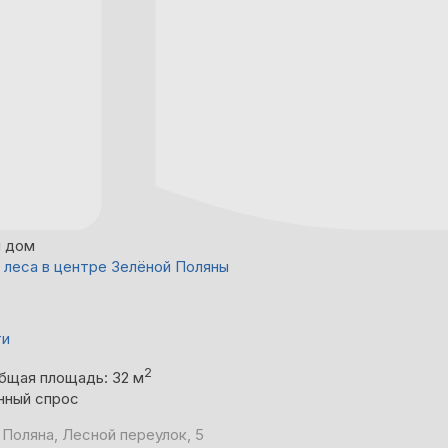
й дом
 леса в центре Зелёной Поляны
ти
2
бщая площадь: 32 м
нный спрос
 Поляна, Лесной переулок, 5