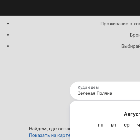
Проживание в хо
Брон
Выбирай
Куда едем
Нап
Авгус
пн
вт
ср
ч
Найдём, где остановиться в Зелёной Поляне: 31
Показать на карте