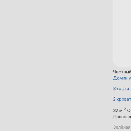
Частны
Домик у
3 гостя
2 крова
2
32 м
О
Повыше
Зелёная