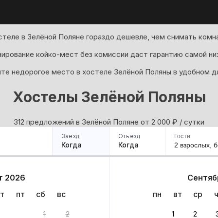
стеле в Зелёной Поляне гораздо дешевле, чем снимать комна
ирование койко-мест без комиссии даст гарантию самой ни
те недорогое место в хостеле Зелёной Поляны в удобном дл
Хостелы Зелёной Поляны
312 предложений в Зелёной Поляне oт 2 000
₽
/ сутки
Заезд
Отъезд
Гости
Когда
Когда
2 взрослых,
б
ример
Санкт-Петербург
Москва
Сочи
Минск
Казань
Дагестан
Кисловодск
Аб
т 2026
Сентяб
Квартиры
Гостиницы
Дома
Частный сектор
т
пт
сб
вс
пн
вт
ср
2 вариантов
1
2
1
2