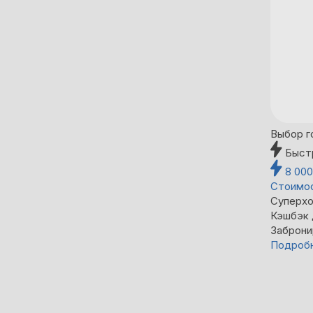
Выбор г
Быст
8 00
Стоимос
Суперхо
Кэшбэк
Заброни
Подроб