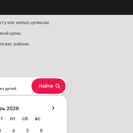
ту или жильё целиком.
зкой цены.
я вас районе.
Найти
ез детей
хазия
рь 2026
чт
пт
сб
вс
3
4
5
6