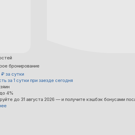
остей
рое бронирование
0
₽
за сутки
ть за 1 сутки при заезде сегодня
зяин
 до 4%
руйте до 31 августа 2026 — и получите кэшбэк бонусами пос
нее